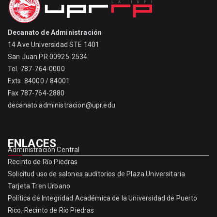
t
i
o
n
Decanato de Administración
14 Ave Universidad STE 1401
San Juan PR 00925-2534
Tel. 787-764-0000
Exts. 84000 / 84001
Fax 787-764-2880
decanato.administracion@upr.edu
ENLACES
Administración Central
Recinto de Río Piedras
Solicitud uso de salones auditorios de Plaza Universitaria
Tarjeta Tren Urbano
Política de Integridad Académica de la Universidad de Puerto
Rico, Recinto de Río Piedras