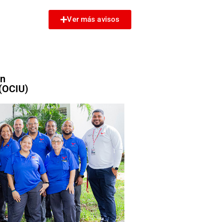
Ver más avisos
ón
 (OCIU)