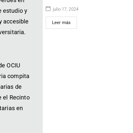
 verdes en
julio 17, 2024
 estudio y
y accesible
Leer más
ersitaria.
 de OCIU
ria compita
arias de
e el Recinto
tarias en