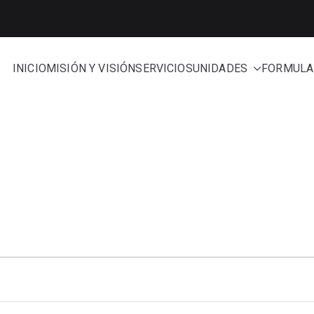
INICIO
MISIÓN Y VISIÓN
SERVICIOS
UNIDADES
FORMULA
e Administración