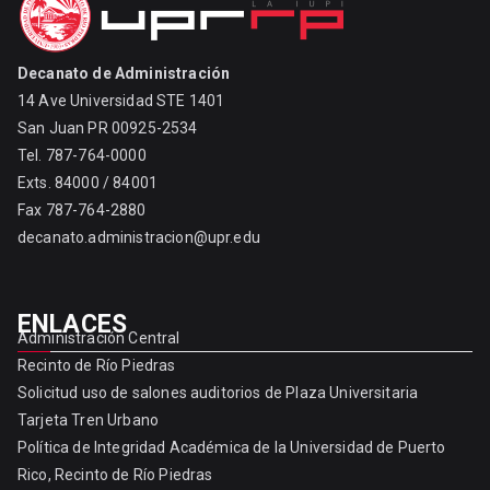
o
n
Decanato de Administración
14 Ave Universidad STE 1401
San Juan PR 00925-2534
Tel. 787-764-0000
Exts. 84000 / 84001
Fax 787-764-2880
decanato.administracion@upr.edu
ENLACES
Administración Central
Recinto de Río Piedras
Solicitud uso de salones auditorios de Plaza Universitaria
Tarjeta Tren Urbano
Política de Integridad Académica de la Universidad de Puerto
Rico, Recinto de Río Piedras