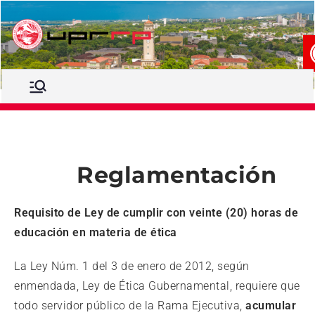
Comité de
Comité de Ética Recinto de
Río Piedras
Ética
Recinto de
Río
Reglamentación
Piedras
Requisito de Ley de cumplir con veinte (20) horas de
educación en materia de ética
La Ley Núm. 1 del 3 de enero de 2012, según
enmendada, Ley de Ética Gubernamental, requiere que
todo servidor público de la Rama Ejecutiva,
acumular