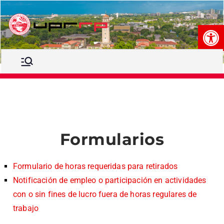
Op
Comité de
Comité de Ética Recinto de
Río Piedras
Ética
Recinto de
Río
Piedras
Formularios
Formulario de horas requeridas para retirados
Notificación de empleo o participación en actividades
con o sin fines de lucro fuera de horas regulares de
trabajo