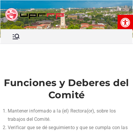
Op
Comité de
Comité de Ética Recinto de
Río Piedras
Ética
Recinto de
Río
Piedras
Funciones y Deberes del
Comité
Mantener informado a la (el) Rectora(or), sobre los
trabajos del Comité.
Verificar que se dé seguimiento y que se cumpla con las