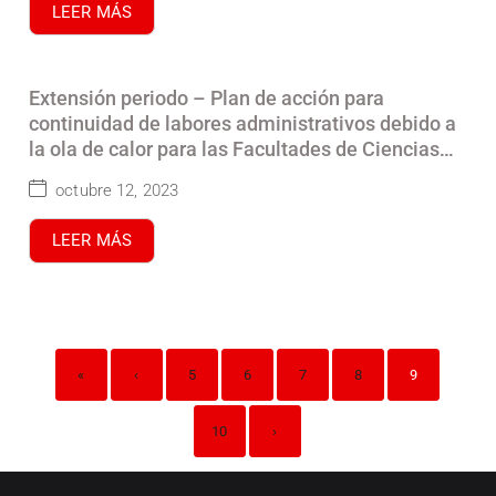
LEER MÁS
Extensión periodo – Plan de acción para
continuidad de labores administrativos debido a
la ola de calor para las Facultades de Ciencias
Sociales, Ciencias Naturales, Humanidades, y la
octubre 12, 2023
Escuela de Arquitectura
LEER MÁS
«
‹
5
6
7
8
9
10
›