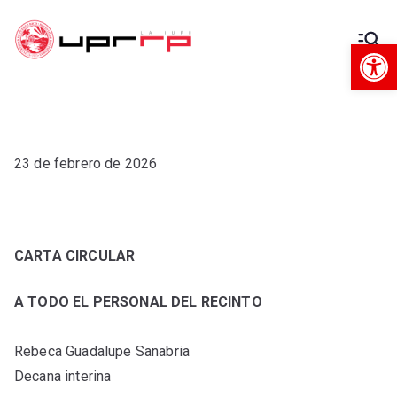
Op
Decanato
Decanato de Administración
de
Administra
23 de febrero de 2026
ción
CARTA CIRCULAR
A TODO EL PERSONAL DEL RECINTO
Rebeca Guadalupe Sanabria
Decana interina