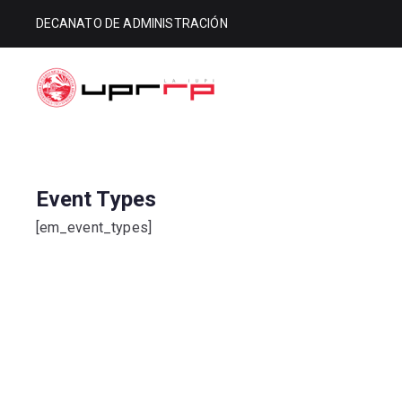
DECANATO DE ADMINISTRACIÓN
Decanato d
Decanato de Administración
Event Types
[em_event_types]