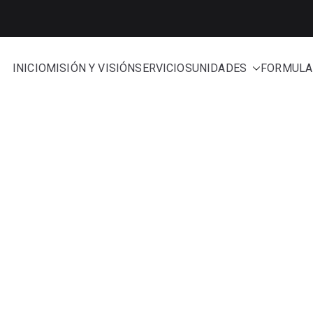
INICIO
MISIÓN Y VISIÓN
SERVICIOS
UNIDADES
FORMULA
e Administración