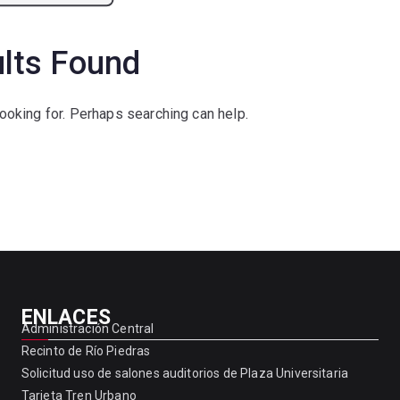
lts Found
looking for. Perhaps searching can help.
ENLACES
Administración Central
Recinto de Río Piedras
Solicitud uso de salones auditorios de Plaza Universitaria
Tarjeta Tren Urbano