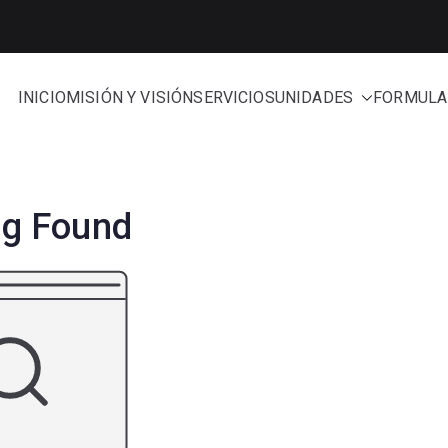
INICIO
MISIÓN Y VISIÓN
SERVICIOS
UNIDADES
FORMULA
e Administración
ng Found