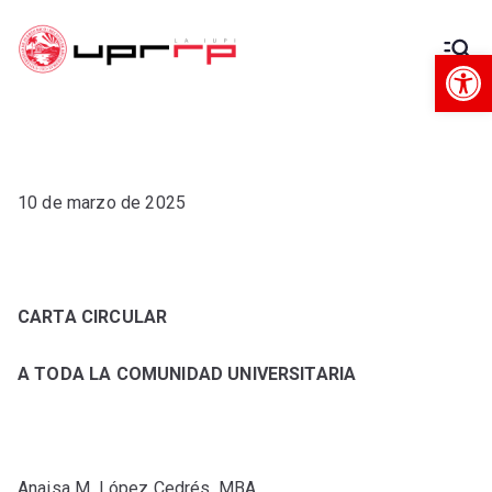
Op
Decanato
Decanato de Administración
de
Administra
10 de marzo de 2025
ción
CARTA CIRCULAR
A TODA LA COMUNIDAD UNIVERSITARIA
Anaisa M. López Cedrés, MBA