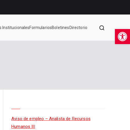
s Institucionales
Formularios
Boletines
Directorio
Op
Aviso de empleo – Analista de Recursos
Humanos III