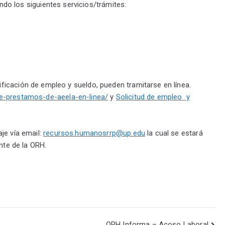
endo los siguientes servicios/trámites:
icación de empleo y sueldo, pueden tramitarse en línea.
de-prestamos-de-aeela-en-linea/
y
Solicitud de empleo y
je vía email:
recursos.humanosrrp@up.edu
la cual se estará
ente de la ORH.
ORH Informa – Acoso Laboral